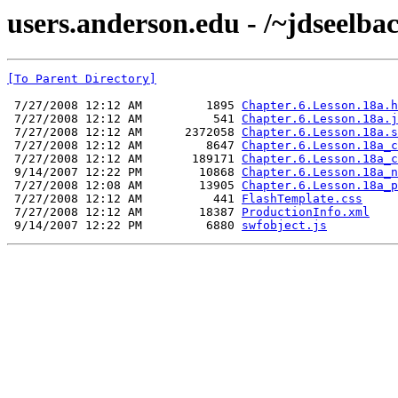
users.anderson.edu - /~jdseelba
[To Parent Directory]
 7/27/2008 12:12 AM         1895 
Chapter.6.Lesson.18a.h
 7/27/2008 12:12 AM          541 
Chapter.6.Lesson.18a.j
 7/27/2008 12:12 AM      2372058 
Chapter.6.Lesson.18a.s
 7/27/2008 12:12 AM         8647 
Chapter.6.Lesson.18a_c
 7/27/2008 12:12 AM       189171 
Chapter.6.Lesson.18a_c
 9/14/2007 12:22 PM        10868 
Chapter.6.Lesson.18a_n
 7/27/2008 12:08 AM        13905 
Chapter.6.Lesson.18a_p
 7/27/2008 12:12 AM          441 
FlashTemplate.css
 7/27/2008 12:12 AM        18387 
ProductionInfo.xml
 9/14/2007 12:22 PM         6880 
swfobject.js