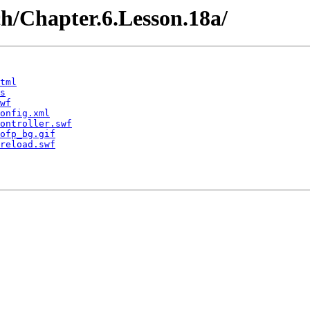
ch/Chapter.6.Lesson.18a/
tml
s
wf
onfig.xml
ontroller.swf
ofp_bg.gif
reload.swf