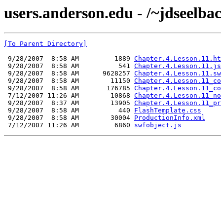
users.anderson.edu - /~jdseelba
[To Parent Directory]
 9/28/2007  8:58 AM         1889 
Chapter.4.Lesson.11.ht
 9/28/2007  8:58 AM          541 
Chapter.4.Lesson.11.js
 9/28/2007  8:58 AM      9628257 
Chapter.4.Lesson.11.sw
 9/28/2007  8:58 AM        11150 
Chapter.4.Lesson.11_co
 9/28/2007  8:58 AM       176785 
Chapter.4.Lesson.11_co
 7/12/2007 11:26 AM        10868 
Chapter.4.Lesson.11_no
 9/28/2007  8:37 AM        13905 
Chapter.4.Lesson.11_pr
 9/28/2007  8:58 AM          440 
FlashTemplate.css
 9/28/2007  8:58 AM        30004 
ProductionInfo.xml
 7/12/2007 11:26 AM         6860 
swfobject.js